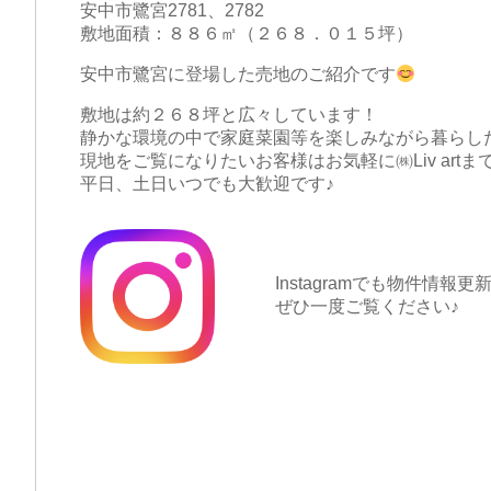
安中市鷺宮2781、2782
敷地面積：８８６㎡（２６８．０１５坪）
安中市鷺宮に登場した売地のご紹介です
敷地は約２６８坪と広々しています！
静かな環境の中で家庭菜園等を楽しみながら暮らし
現地をご覧になりたいお客様はお気軽に㈱Liv art
平日、土日いつでも大歓迎です♪
Instagramでも物件情報
ぜひ一度ご覧ください♪