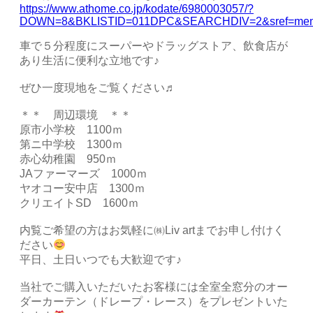
https://www.athome.co.jp/kodate/6980003057/?
DOWN=8&BKLISTID=011DPC&SEARCHDIV=2&sref=me
車で５分程度にスーパーやドラッグストア、飲食店が
あり生活に便利な立地です♪
ぜひ一度現地をご覧ください♬
＊＊ 周辺環境 ＊＊
原市小学校 1100ｍ
第ニ中学校 1300ｍ
赤心幼稚園 950ｍ
JAファーマーズ 1000ｍ
ヤオコー安中店 1300ｍ
クリエイトSD 1600ｍ
内覧ご希望の方はお気軽に㈱Liv artまでお申し付けく
ださい
平日、土日いつでも大歓迎です♪
当社でご購入いただいたお客様には全室全窓分のオー
ダーカーテン（ドレープ・レース）をプレゼントいた