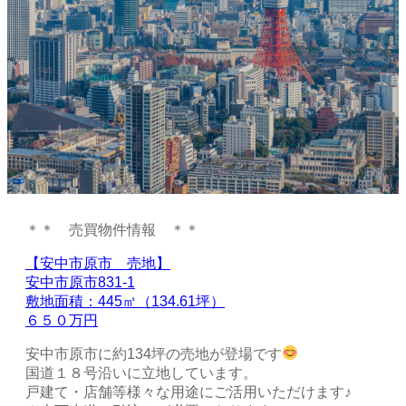
＊＊ 売買物件情報 ＊＊
【安中市原市 売地】
安中市原市831-1
敷地面積：445㎡（134.61坪）
６５０万円
安中市原市に約134坪の売地が登場です
国道１８号沿いに立地しています。
戸建て・店舗等様々な用途にご活用いただけます♪