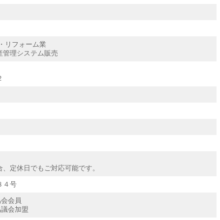
・リフォーム業
産管理システム販売
２
合、定休日でもご対応可能です。
８４号
協会会員
協議会加盟