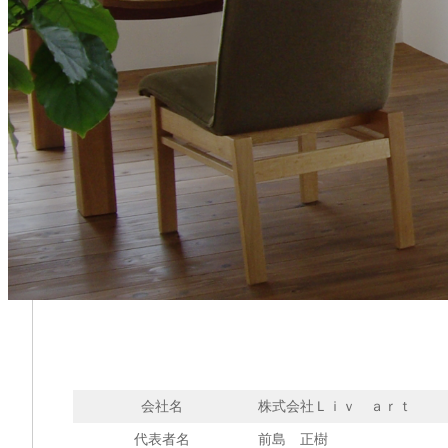
会社名
株式会社Ｌｉｖ ａｒｔ
代表者名
前島 正樹