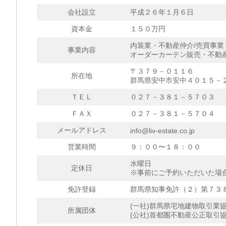
会社設立
平成２６年１月６日
資本金
１５０万円
内装業・不動産仲介/売買事業
事業内容
オーダーカーテン販売・不動
〒３７９－０１１６
所在地
群馬県安中市安中４０１５－
ＴＥＬ
０２７－３８１－５７０３
ＦＡＸ
０２７－３８１－５７０４
メールアドレス
info@liv-estate.co.jp
営業時間
９：００〜１８：００
水曜日
定休日
※事前にご予約いただいた場
免許登録
群馬県知事免許（２）第７３
(一社)群馬県宅地建物取引業
所属団体
(公社)首都圏不動産公正取引