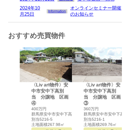
2024年10
オンラインセミナー開催
Information
月25日
のお知らせ
おすすめ売買物件
〈Liv art物件〉安
〈Liv art物件〉安
中市安中下高別
中市安中下高別
当 分譲地 区画
当 分譲地 区画
④
③
400万円
360万円
群馬県安中市安中下高
群馬県安中市安中下高
別当5216-5
別当5216-1
土地面積267.98
㎡
土地面積269.76
㎡