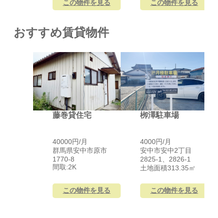
この物件を見る
この物件を見る
おすすめ賃貸物件
藤巻貸住宅
栁澤駐車場
40000円/月
4000円/月
群馬県安中市原市
安中市安中2丁目
1770-8
2825-1、2826-1
間取:2
K
土地面積313.35
㎡
この物件を見る
この物件を見る