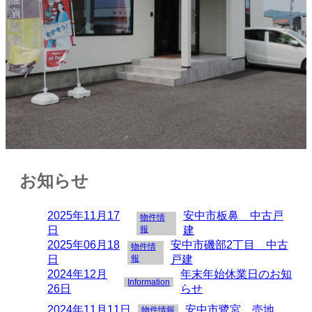
お知らせ
2025年11月17
安中市板鼻 中古戸
物件情
日
報
建
2025年06月18
安中市磯部2丁目 中古
物件情
日
報
戸建
2024年12月
年末年始休業日のお知
Information
26日
らせ
2024年11月11日
安中市鷺宮 売地
物件情報