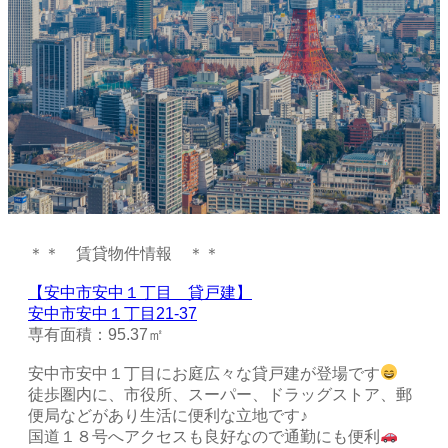
＊＊ 賃貸物件情報 ＊＊
【安中市安中１丁目 貸戸建】
安中市安中１丁目21-37
専有面積：95.37㎡
安中市安中１丁目にお庭広々な貸戸建が登場です
徒歩圏内に、市役所、スーパー、ドラッグストア、郵
便局などがあり生活に便利な立地です♪
国道１８号へアクセスも良好なので通勤にも便利