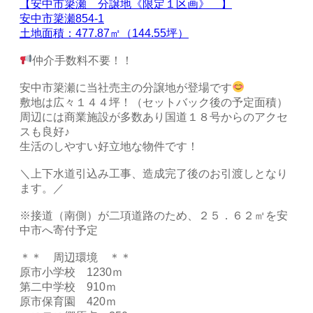
【安中市簗瀬 分譲地《限定１区画》 】
安中市簗瀬854-1
土地面積：477.87㎡（144.55坪）
仲介手数料不要！！
安中市簗瀬に当社売主の分譲地が登場です
敷地は広々１４４坪！（セットバック後の予定面積）
周辺には商業施設が多数あり国道１８号からのアクセ
スも良好♪
生活のしやすい好立地な物件です！
＼上下水道引込み工事、造成完了後のお引渡しとなり
ます。／
※接道（南側）が二項道路のため、２５．６２㎡を安
中市へ寄付予定
＊＊ 周辺環境 ＊＊
原市小学校 1230ｍ
第二中学校 910ｍ
原市保育園 420ｍ