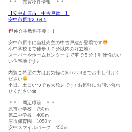
＊＊ 売買物件情報 ＊＊
【安中市原市 中古戸建 】
安中市原市2164-5
仲介手数料不要！！
安中市原市に当社売主の中古戸建が登場です
小中学校まで徒歩１０分以内の好立地♪
スーパーやホームセンターまで車で５分！利便性のい
い住宅地です♪
内覧ご希望の方はお気軽に㈱Liv artまでお申し付けく
ださい
平日、土日いつでも大歓迎です♪ お気軽にお問い合わ
せください☎
＊＊ 周辺環境 ＊＊
原市小学校 750ｍ
第二中学校 400ｍ
原市保育園 1050ｍ
安中スマイルパーク 450ｍ