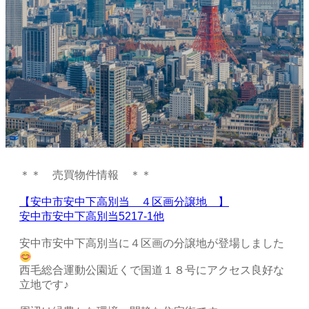
＊＊ 売買物件情報 ＊＊
【安中市安中下高別当 ４区画分譲地 】
安中市安中下高別当5217-1他
安中市安中下高別当に４区画の分譲地が登場しました
西毛総合運動公園近くで国道１８号にアクセス良好な
立地です♪