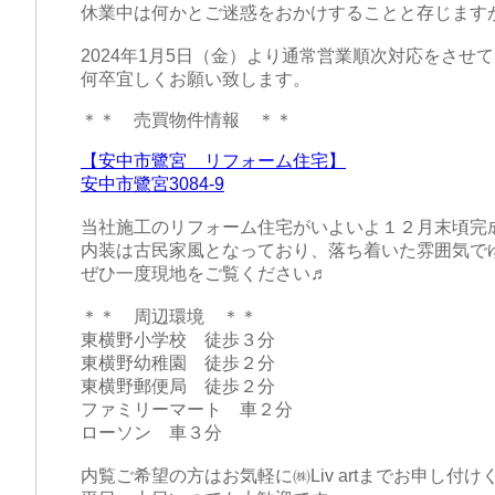
休業中は何かとご迷惑をおかけすることと存じます
2024年1月5日（金）より通常営業順次対応をさせ
何卒宜しくお願い致します。
＊＊ 売買物件情報 ＊＊
【安中市鷺宮 リフォーム住宅】
安中市鷺宮3084-9
当社施工のリフォーム住宅がいよいよ１２月末頃完
内装は古民家風となっており、落ち着いた雰囲気で
ぜひ一度現地をご覧ください♬
＊＊ 周辺環境 ＊＊
東横野小学校 徒歩３分
東横野幼稚園 徒歩２分
東横野郵便局 徒歩２分
ファミリーマート 車２分
ローソン 車３分
内覧ご希望の方はお気軽に㈱Liv artまでお申し付け