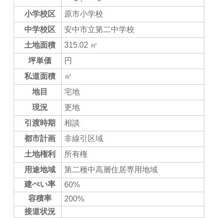
小学校区
原市小学校
中学校区
安中市立第二中学校
土地面積
315.02 ㎡
坪単価
円
私道面積
㎡
地目
宅地
現況
更地
引渡時期
相談
都市計画
非線引区域
土地権利
所有権
用途地域
第二種中高層住居専用地域
建ぺい率
60%
容積率
200%
接道状況