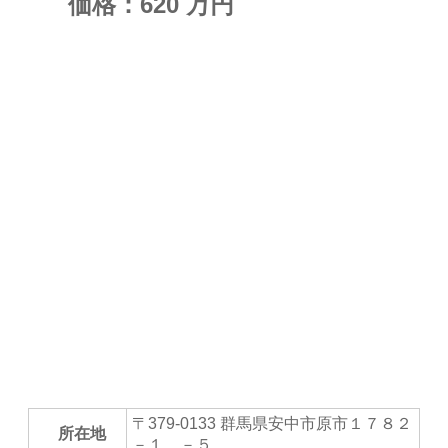
価格：
620
万円
〒379-0133 群馬県安中市原市１７８２
所在地
－１、－５