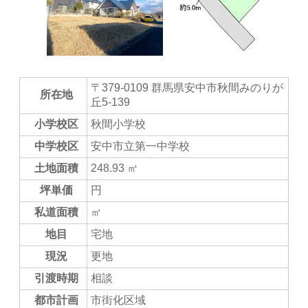
〒379-0109 群馬県安中市秋間みのりが
所在地
丘5-139
小学校区
秋間小学校
中学校区
安中市立第一中学校
土地面積
248.93 ㎡
坪単価
円
私道面積
㎡
地目
宅地
現況
更地
引渡時期
相談
都市計画
市街化区域